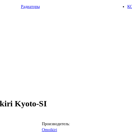
Радиаторы
К
iri Kyoto-SI
Производитель:
Omoikiri