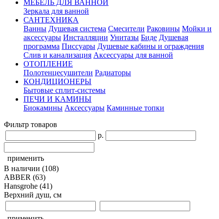
МЕБЕЛЬ ДЛЯ ВАННОЙ
Зеркала для ванной
САНТЕХНИКА
Ванны
Душевая система
Смесители
Раковины
Мойки и
аксессуары
Инсталляции
Унитазы
Биде
Душевая
программа
Писсуары
Душевые кабины и ограждения
Слив и канализация
Аксессуары для ванной
ОТОПЛЕНИЕ
Полотенцесушители
Радиаторы
КОНДИЦИОНЕРЫ
Бытовые сплит-системы
ПЕЧИ И КАМИНЫ
Биокамины
Аксессуары
Каминные топки
Фильтр товаров
р.
применить
В наличии
(108)
ABBER
(63)
Hansgrohe
(41)
Верхний душ, см
применить