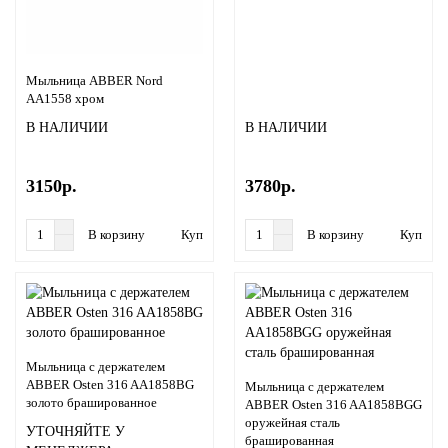
Мыльница ABBER Nord
AA1558 хром
В НАЛИЧИИ
В НАЛИЧИИ
3150р.
3780р.
В корзину
Купить в 1 клик
В корзину
Купить в
Мыльница с держателем
ABBER Osten 316 AA1858BG
Мыльница с держателем
золото брашированное
ABBER Osten 316 AA1858BGG
оружейная сталь
УТОЧНЯЙТЕ У
брашированная