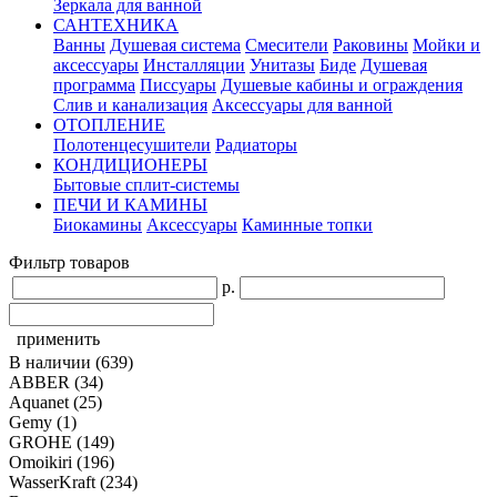
Зеркала для ванной
САНТЕХНИКА
Ванны
Душевая система
Смесители
Раковины
Мойки и
аксессуары
Инсталляции
Унитазы
Биде
Душевая
программа
Писсуары
Душевые кабины и ограждения
Слив и канализация
Аксессуары для ванной
ОТОПЛЕНИЕ
Полотенцесушители
Радиаторы
КОНДИЦИОНЕРЫ
Бытовые сплит-системы
ПЕЧИ И КАМИНЫ
Биокамины
Аксессуары
Каминные топки
Фильтр товаров
р.
применить
В наличии
(639)
ABBER
(34)
Aquanet
(25)
Gemy
(1)
GROHE
(149)
Omoikiri
(196)
WasserKraft
(234)