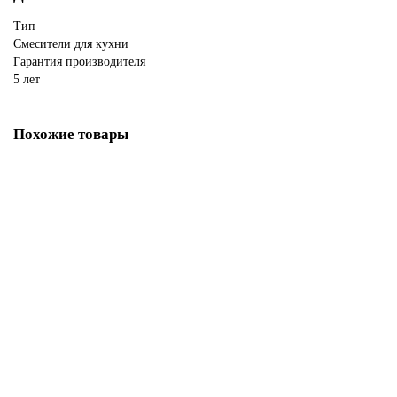
Тип
Смесители для кухни
Гарантия производителя
5 лет
Похожие товары
Смеситель для кухни Omoikiri Nagano-BE
В НАЛИЧИИ
29788р.
В корзину
Купить в 1 клик