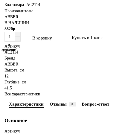
Код товара: AC2114
Производитель:
ABBER
В НАЛИЧИИ
8820р.
Купить в 1 клик
В корзину
В
В
Артикул
сравнение
закладки
AC2114
Бренд
ABBER
Высота, см
12
Глубина, см
41.5
Все характеристики
Характеристики
Отзывы
Вопрос-ответ
0
Основное
Артикул