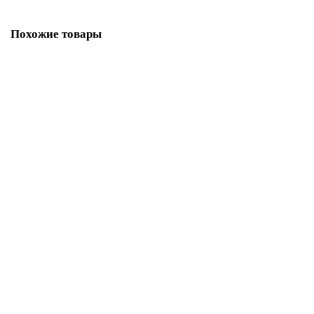
Похожие товары
Раковина накладная ABBER Bequem AC2114Regen хамелеон
В НАЛИЧИИ
27720р.
В корзину
Купить в 1 клик
Раковина накладная ABBER Bequem AC2115 белая
В НАЛИЧИИ