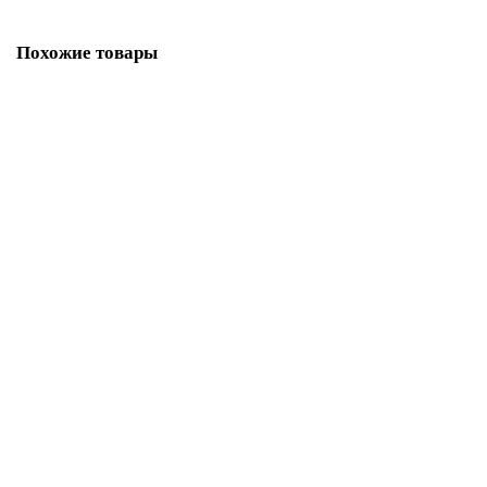
Похожие товары
Раковина накладная ABBER Bequem AC2115 белая
В НАЛИЧИИ
6930р.