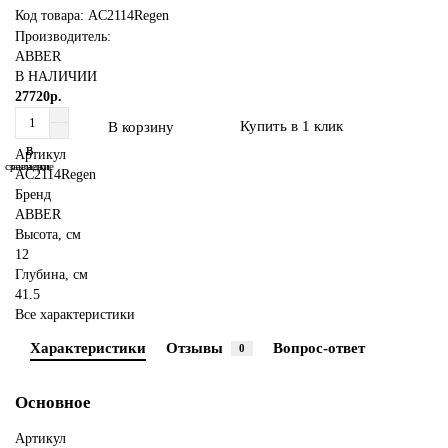
Код товара: AC2114Regen
Производитель:
ABBER
В НАЛИЧИИ
27720р.
Купить в 1 клик
В корзину
В
В
Артикул
сравнение
закладки
AC2114Regen
Бренд
ABBER
Высота, см
12
Глубина, см
41.5
Все характеристики
Характеристики
Отзывы
Вопрос-ответ
0
Основное
Артикул