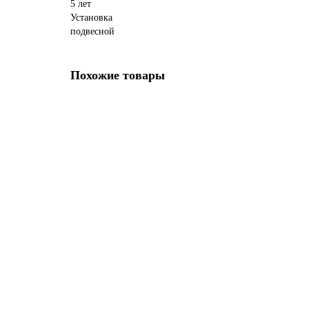
5 лет
Установка
подвесной
Похожие товары
Стакан для зубных щеток с держателем ABBER Osten 
УТОЧНЯЙТЕ У МЕНЕДЖЕРА
5850р.