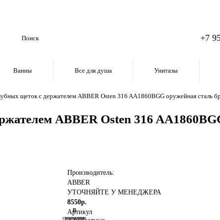
+7 9
Ванны
Все для душа
Унитазы
 зубных щеток с держателем ABBER Osten 316 AA1860BGG оружейная сталь б
держателем ABBER Osten 316 AA1860BG
Производитель:
ABBER
УТОЧНЯЙТЕ У МЕНЕДЖЕРА
8550р.
В
В
Артикул
сравнение
закладки