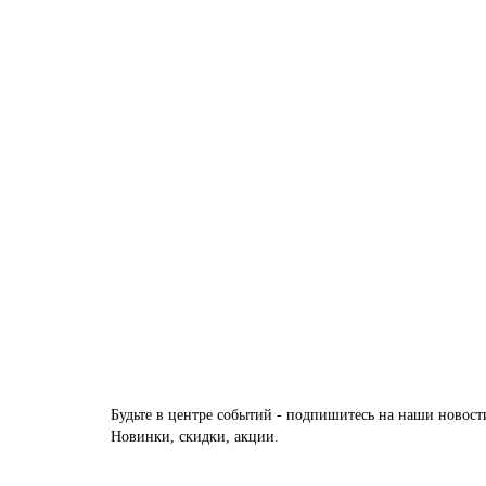
Полка ABBER Osten 316 AA1862BG золото браширован
УТОЧНЯЙТЕ У МЕНЕДЖЕРА
10800р.
Будьте в центре событий - подпишитесь на наши новост
Новинки, скидки, акции.