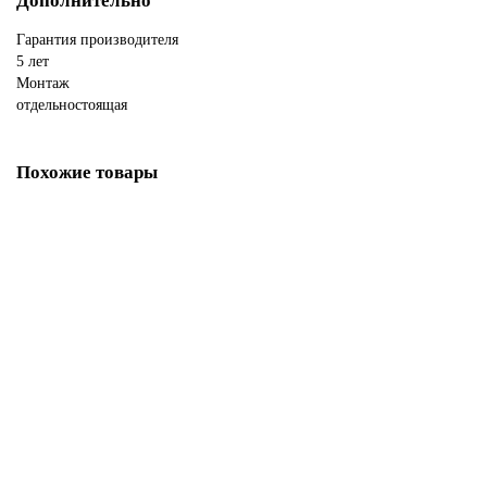
Дополнительно
Гарантия производителя
5 лет
Монтаж
отдельностоящая
Похожие товары
Ванна ABBER из искусственного камня Stein AS9615-1.6 белая матовая
В НАЛИЧИИ
195500р.
В корзину
Купить в 1 клик