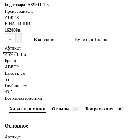
Код товара: AS9611-1.6
Производитель:
ABBER
В НАЛИЧИИ
162000р.
Купить в 1 клик
В корзину
В
В
Артикул
сравнение
закладки
AS9611-1.6
Бренд
ABBER
Высота, см
55
Глубина, см
43.5
Все характеристики
Характеристики
Отзывы
Вопрос-ответ
0
0
Основное
Артикул