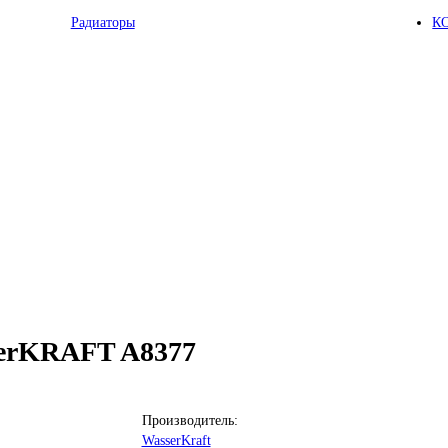
Радиаторы
К
serKRAFT A8377
Производитель:
WasserKraft