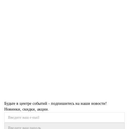
В корзину
Купить в 1 клик
Раковина отдельностоящая ABBER Stein AS2509 белая матовая
В НАЛИЧИИ
81000р.
В корзину
Купить в 1 клик
Будьте в центре событий - подпишитесь на наши новости!
Новинки, скидки, акции.