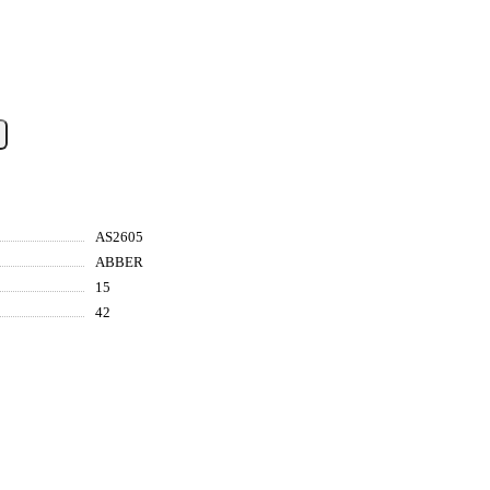
AS2605
ABBER
15
42