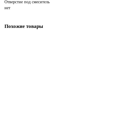
Отверстие под смеситель
нет
Похожие товары
Раковина накладная ABBER Rechteck AC2202MG серая матовая
В НАЛИЧИИ
13860р.
В корзину
Купить в 1 клик
Раковина накладная ABBER Rechteck AC2203 белая