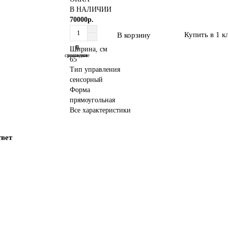
В НАЛИЧИИ
70000р.
Купить в 1 к
В корзину
В
В
Ширина, см
сравнение
закладки
65
Тип управления
сенсорный
Форма
прямоугольная
Все характеристики
твет