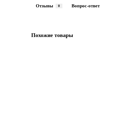
Отзывы
Вопрос-ответ
0
Похожие товары
Смеситель для ванны GROHE Eurosmart cosmopolitan (в
В НАЛИЧИИ
12730р.
В корзину