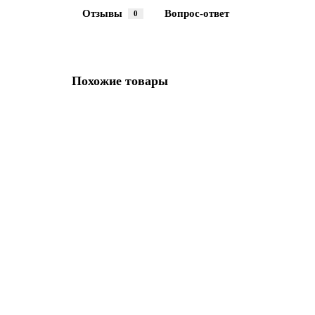
Отзывы
Вопрос-ответ
0
Похожие товары
Смеситель для ванны, GROHE costa L, хром, (25450001
В НАЛИЧИИ
11270р.
В корзину