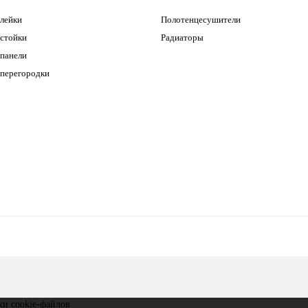
лейки
Полотенцесушители
стойки
Радиаторы
панели
перегородки
тки
cookie-файлов