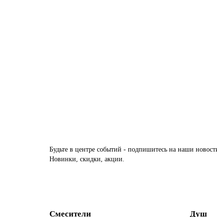
Смеситель для ванны GROHE Eurodisc cosmopolitan (мо
В НАЛИЧИИ
26620р.
В корзину
Будьте в центре событий - подпишитесь на наши новост
Новинки, скидки, акции.
Смесители
Душ