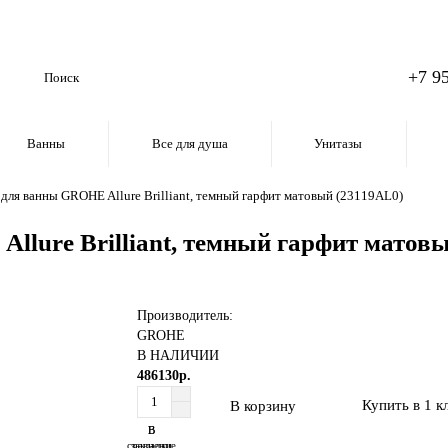
+7 9
Ванны
Все для душа
Унитазы
для ванны GROHE Allure Brilliant, темный гарфит матовый (23119AL0)
llure Brilliant, темный гарфит матов
Производитель:
GROHE
В НАЛИЧИИ
486130р.
Купить в 1 к
В корзину
В
В
сравнение
закладки